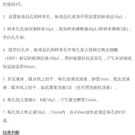
封放回4℃。
2. 设置标准品孔和样本孔，标准品孔各加不同浓度的标准品50μL；
3. 样本孔先加待测样本10μL，再加样本稀释液40μL(即样本稀释5倍)；
空白孔不加。
4. 除空白孔外，标准品孔和样本孔中每孔加入辣根过氧化物酶
（HRP）标记的检测抗体100μL，用封板膜封住反应孔，37℃水浴锅或
恒温箱温育60min。
5. 弃去液体，吸水纸上拍干，每孔加满洗涤液，静置1min，甩去洗涤
液，吸水纸上拍干，如此重复洗板5次（也可用洗板机洗板）。
6. 每孔加入底物A、B各50μL，37℃避光孵育15min。
7. 每孔加入终止液50μL，15min内，在450nm波长处测定各孔的OD
值。
结果判断