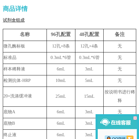
商品详情
试剂盒组成
名称
96孔配置
48孔配置
备注
微孔酶标板
12孔×8条
12孔×4条
无
标准品
0.3mL*6管
0.3mL*6管
无
样本稀释液
6
mL
3
mL
无
检测抗体-HRP
10mL
5mL
无
按说明书进行稀
20×洗涤缓冲液
25mL
15mL
释
底物A
6mL
3mL
无
底物B
6mL
3mL
无
终止液
6mL
3mL
无