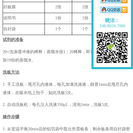
封板膜
2张
2张
无
说明书
1份
1份
无
晓洁：
198-8659-7060
自封袋
1个
1个
无
试剂的准备
20×洗涤缓冲液的稀释：蒸馏水按1：20稀释，即1份的20×洗涤缓冲液
加19份的蒸馏水。
洗板方法
1. 手工洗板：甩尽孔内液体，每孔加满洗涤液，静置1min后甩尽孔内
液体，在吸水纸上拍干，如此洗板5次。
2. 自动洗板机：每孔注入洗液350μL，浸泡1min，洗板5次。
操作步骤
1. 从室温平衡20min后的铝箔袋中取出所需板条，剩余板条用自封袋密