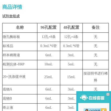
商品详情
试剂盒组成
名称
96孔配置
48孔配置
备注
微孔酶标板
12孔×8条
12孔×4条
无
标准品
0.3mL*6管
0.3mL*6管
无
样本稀释液
6
mL
3
mL
无
检测抗体-HRP
10mL
5mL
无
按说明书进行稀
20×洗涤缓冲液
25mL
15mL
释
底物A
6mL
3mL
无
底物B
6mL
3mL
无
终止液
6mL
3mL
无