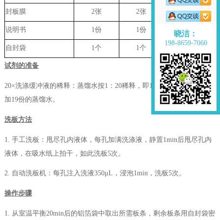
封板膜
2张
2张
无
说明书
1份
1份
无
晓洁：
198-8659-7060
自封袋
1个
1个
无
试剂的准备
20×洗涤缓冲液的稀释：蒸馏水按1：20稀释，即1份的20×洗涤缓冲液
加19份的蒸馏水。
洗板方法
1. 手工洗板：甩尽孔内液体，每孔加满洗涤液，静置1min后甩尽孔内
液体，在吸水纸上拍干，如此洗板5次。
2. 自动洗板机：每孔注入洗液350μL，浸泡1min，洗板5次。
操作步骤
1. 从室温平衡20min后的铝箔袋中取出所需板条，剩余板条用自封袋密