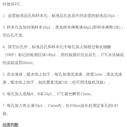
封放回4℃。
2. 设置标准品孔和样本孔，标准品孔各加不同浓度的标准品50μL；
3. 样本孔先加待测样本10μL，再加样本稀释液40μL(即样本稀释5倍)；
空白孔不加。
4. 除空白孔外，标准品孔和样本孔中每孔加入辣根过氧化物酶
（HRP）标记的检测抗体100μL，用封板膜封住反应孔，37℃水浴锅或
恒温箱温育60min。
5. 弃去液体，吸水纸上拍干，每孔加满洗涤液，静置1min，甩去洗涤
液，吸水纸上拍干，如此重复洗板5次（也可用洗板机洗板）。
6. 每孔加入底物A、B各50μL，37℃避光孵育15min。
7. 每孔加入终止液50μL，15min内，在450nm波长处测定各孔的OD
值。
结果判断