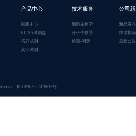
产品中心
技术服务
公司新
细胞中心
细胞生物学
新品发布
ELISA试剂盒
分子生物学
技术指南
培养试剂
检测-测定
最新公告
其它试剂
served.
粤ICP备2022019616号